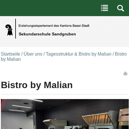
Benutzerspezifische Werkzeuge
Direkt zum Inhalt
|
Direkt zur Navigation
Sekundarschule Sandgruben
Startseite
/
Über uns
/
Tagesstruktur & Bistro by Malian
/
Bistro
by Malian
Artikelaktionen
Bistro by Malian