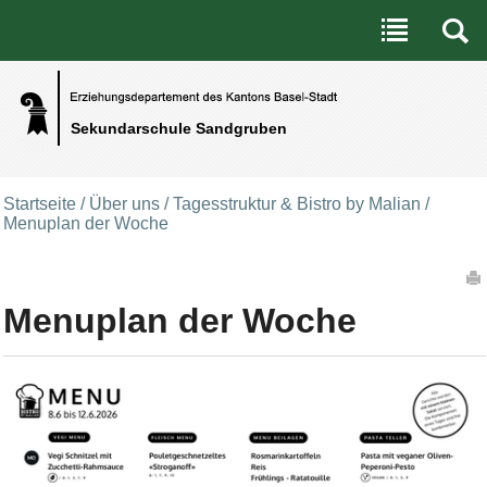
Benutzerspezifische Werkzeuge
Direkt zum Inhalt
|
Direkt zur Navigation
Sekundarschule Sandgruben
Startseite
/
Über uns
/
Tagesstruktur & Bistro by Malian
/
Menuplan der Woche
Artikelaktionen
Menuplan der Woche