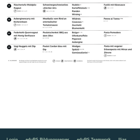
Bild Legende:
Login
eduBS Bildungsserver
eduBS Teamwork
Ilias