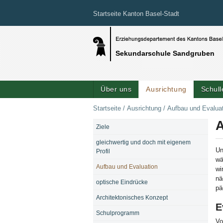
Startseite Kanton Basel-Stadt
Sekundarschule Sandgruben
Über uns
Ausrichtung
Schul
Startseite
/
Ausrichtung
/
Aufbau und Evalua
A
Ziele
NAVIGATION
gleichwertig und doch mit eigenem
Un
Profil
wä
Aufbau und Evaluation
wi
nä
optische Eindrücke
pä
Architektonisches Konzept
E
Schulprogramm
Vo