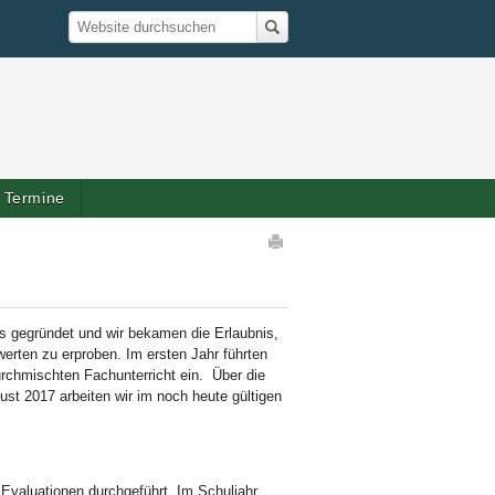
Suche
Website durchsuchen
Termine
Artikelaktionen
 gegründet und wir bekamen die Erlaubnis,
erten zu erproben. Im ersten Jahr führten
durchmischten Fachunterricht ein. Über die
ust 2017 arbeiten wir im noch heute gültigen
Evaluationen durchgeführt. Im Schuljahr