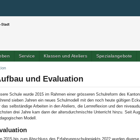
Benutzerspezifische Werkzeuge
Direkt zum Inhalt
|
Direkt zur Navigation
leben
Service
Klassen und Ateliers
Spezialangebote
tion
ufbau und Evaluation
sere Schule wurde 2015 im Rahmen einer grösseren Schulreform des Kantons
hrend sieben Jahren ein neues Schulmodell mit den noch heute gültigen Eckw
r das selbständige Arbeiten in den Ateliers, die Lernreflexion und den niveau
chsten drei Jahre kam dann der altersdurchmischte Unterricht hinzu. Seit Aug
dagogischen Modell.
valuation
n 2015 bis zum Abschluss des Erfahrungsschulprojekts 2022 wurden diverse 