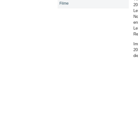
Filme
20
Le
No
en
Le
Re
Im
20
di