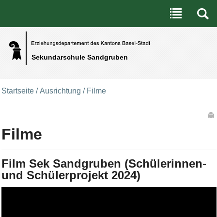
Benutzerspezifische Werkzeuge
Direkt zum Inhalt
|
Direkt zur Navigation
Sekundarschule Sandgruben
Startseite
/
Ausrichtung
/
Filme
Artikelaktionen
Filme
Film Sek Sandgruben (Schülerinnen-
und Schülerprojekt 2024)