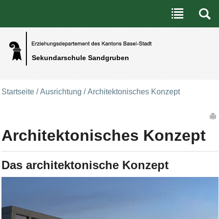
Benutzerspezifische Werkzeuge
Direkt zum Inhalt
|
Direkt zur Navigation
Sekundarschule Sandgruben
Startseite
/
Ausrichtung
/
Architektonisches Konzept
Artikelaktionen
Architektonisches Konzept
Das architektonische Konzept