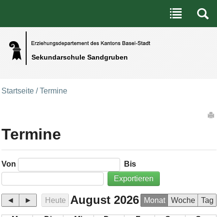
Benutzerspezifische Werkzeuge
Direkt zum Inhalt
|
Direkt zur Navigation
Sekundarschule Sandgruben
Startseite
/
Termine
Artikelaktionen
Termine
Von
Bis
August 2026
◄
►
Heute
Monat
Woche
Tag