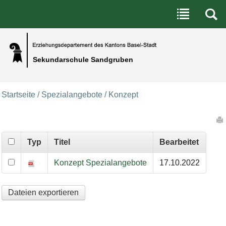
Benutzerspezifische Werkzeuge
Direkt zum Inhalt
|
Direkt zur Navigation
Sekundarschule Sandgruben
Startseite
/
Spezialangebote
/
Konzept
Artikelaktionen
Typ
Titel
Bearbeitet
Konzept
Konzept Spezialangebote
17.10.2022
Dateien exportieren