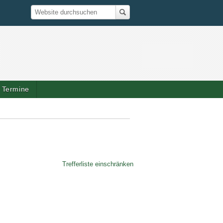
Suche
Website durchsuchen
Termine
Trefferliste einschränken